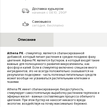
Доставка курьером:
начиная с 08.10, 290Р
Самовывоз:
сегодня, бесплатно
Описание
Athena PK
- cтимулятор, является сбалансированной
добавкой, который питает растения в средне-позднюю фазу
цветения. Афина РК является бустером, в который входят такие
важные для полноценного развития микроэлементы, как
фосфор и калий. Если в стимулятор включено слишком много
ингредиентов, это не всегда положительно сказывается на
результатах подкормки - часть полезных питательных средств
может вообще не усваиваться растительными клетками и
тканями.
Athena PK имеет сбалансированную биодоступность,
стимулирует самостоятельную выработку растением терпенов и
эфирных масел - важных составляющих процесса обильного
цветения. При этом бустер не наносит никакого вреда
экологии, воздействуя на почву максимально бережно.