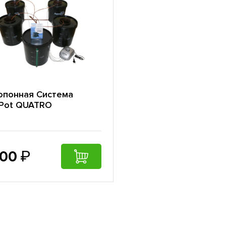
опонная Cистема
Pot QUATRO
500