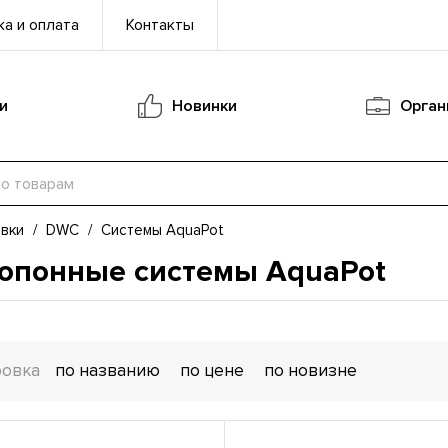
а и оплата
Контакты
и
Новинки
Орган
вки
/
DWC
/
Системы AquaPot
опонные системы AquaPot
ровка
по названию
по цене
по новизне