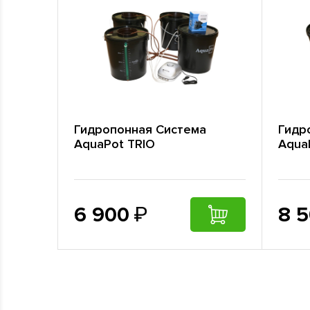
Гидропонная Cистема
Гидр
AquaPot TRIO
Aqua
6 900
8 