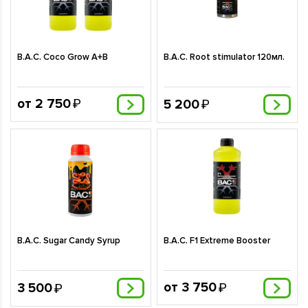
B.A.C. Coco Grow A+B
B.A.C. Root stimulator 120мл.
от 2 750
5 200
B.A.C. Sugar Candy Syrup
B.A.C. F1 Extreme Booster
от 3 750
3 500