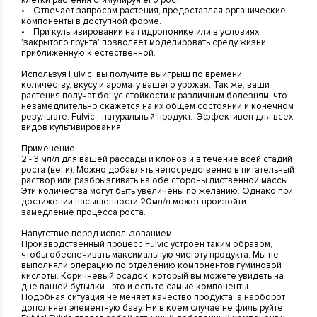
• Отвечает запросам растения, предоставляя органические
компоненты в доступной форме.
• При культивировании на гидропонике или в условиях
'закрытого грунта' позволяет моделировать среду жизни
приближенную к естественной.
Используя Fulvic, вы получите выигрыш по времени,
количеству, вкусу и аромату вашего урожая. Так же, ваши
растения получат бонус стойкости к различным болезням, что
незамедлительно скажется на их общем состоянии и конечном
результате. Fulvic - натуральный продукт. Эффективен для всех
видов культивирования.
Применение:
2 - 3 мл/л для вашей рассады и клонов и в течение всей стадий
роста (веги). Можно добавлять непосредственно в питательный
раствор или разбрызгивать на обе стороны лиственной массы.
Эти количества могут быть увеличены по желанию. Однако при
достижении насыщенности 20мл/л может произойти
замедление процесса роста.
Напутствие перед использованием:
Производственный процесс Fulvic устроен таким образом,
чтобы обеспечивать максимальную чистоту продукта. Мы не
выполняли операцию по отделению компонентов гуминовой
кислоты. Коричневый осадок, который вы можете увидеть на
дне вашей бутылки - это и есть те самые компоненты.
Подобная ситуация не меняет качество продукта, а наоборот
дополняет элементную базу. Ни в коем случае не фильтруйте