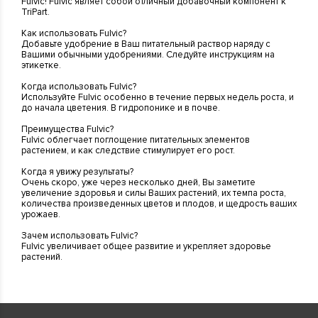
Fulvic! Fulvic являет собой отличный добавочный компонент к
TriPart.
Как использовать Fulvic?
Добавьте удобрение в Ваш питательный раствор наряду с
Вашими обычными удобрениями. Следуйте инструкциям на
этикетке.
Когда использовать Fulvic?
Используйте Fulvic особенно в течение первых недель роста, и
до начала цветения. В гидропонике и в почве.
Преимущества Fulvic?
Fulvic облегчает поглощение питательных элементов
растением, и как следствие стимулирует его рост.
Когда я увижу результаты?
Очень скоро, уже через несколько дней, Вы заметите
увеличение здоровья и силы Ваших растений, их темпа роста,
количества произведенных цветов и плодов, и щедрость ваших
урожаев.
Зачем использовать Fulvic?
Fulvic увеличивает общее развитие и укрепляет здоровье
растений.