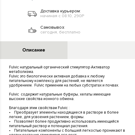
Доставка курьером:
начиная с 08.10, 290Р
Самовывоз:
сегодня, бесплатно
Описание
Fulvic натуральный органический стимулятор Активатор
метаболизма.
Fulvic это биологически активная добавка к любому
питательному комплексу для растений, не является
удобрением. Fulvic применим на любых субстратах и почвах.
Fulvic содержит натуральные буферы, хелаты имеющие
высокие свойства ионного обмена.
Благодаря этим свойствам Fulvic :
• Преобразует элементы находящиеся в растворе в более
легкие, для усвоения растением, формы.
• Позволяет более продуктивно использовать имеющийся
питательный раствор и потенциал растения.
• Питательные компоненты с большей легкостью проникают в
клетки растения стимулируя его рост.