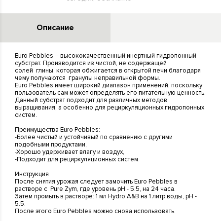
Описание
Euro Pebbles – высококачественный инертный гидропонный
субстрат. Производится из чистой, не содержащей
солей глины, которая обжигается в открытой печи благодаря
чему получаются гранулы неправильной формы.
Euro Pebbles имеет широкий диапазон применений, поскольку
пользователь сам может определять его питательную ценность.
Данный субстрат подходит для различных методов
выращивания, а особенно для рециркуляционных гидропонных
систем.
Преимущества Euro Pebbles:
-Более чистый и устойчивый по сравнению с другими
подобными продуктами,
-Хорошо удерживает влагу и воздух,
-Подходит для рециркуляционных систем.
Инструкция
После снятия урожая следует замочить Euro Pebbles в
растворе с Pure Zym, где уровень pH - 5.5, на 24 часа.
Затем промыть в растворе: 1 мл Hydro A&B на 1 литр воды, pH -
5.5.
После этого Euro Pebbles можно снова использовать.