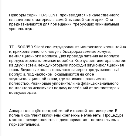
Приборы серии TD-SILENT производятся из качественного
пластикового материала самой высокой категории. Они
предназначаются для помещений, требующих минимальный
уровень шума.
TD - 500/150 Silent сконструирован из монтажного кронштейна
и, прикреплённого к нему на быстроразъёмные хомуты,
вентиляционного корпуса. Для провода питания на корпусе
предусмотрена клеммная коробка. Корпус вентилятора состоит
из двух частей, между которыми проходит звукоизоляционная
ткань. Звуковые волны посылаются через продырявленный
корпус и, под наклоном, оказываются на слое
звукоизоляционной ткани, где затихают практически
полностью. Резиновые уплотнители на фланцах канального
вентилятора исключают подачу колебаний от вентилятора к
воздуховодам.
Аппарат оснащён центробежной и осевой вентиляциями. В
полный комплект включены крепёжные элементы. Процедура
монтажа осуществляется в двух вариантах – вертикальном и
горизонтальном.