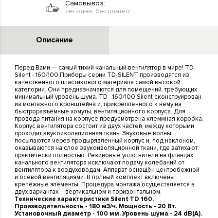
Самовывоз:
сегодня, бесплатно
Описание
Перед Вами — самый тихий канальный вентилятор в мире! TD
Silent - 160/100 Приборы серии TD-SILENT производятся из
качественного пластикового материала самой высокой
категории. Они предназначаются для помещений, требующих
минимальный уровень шума. TD - 160/100 Silent сконструирован
из монтажного кронштейна и, прикреплённого к нему на
быстроразъёмные хомуты, вентиляционного корпуса. Для
провода питания на корпусе предусмотрена клеммная коробка.
Корпус вентилятора состоит из двух частей, между которыми
проходит звукоизоляционная ткань. Звуковые волны
посылаются через продырявленный корпус и, под наклоном,
оказываются на слое звукоизоляционной ткани, где затихают
практически полностью. Резиновые уплотнители на фланцах
канального вентилятора исключают подачу колебаний от
вентилятора к воздуховодам. Аппарат оснащён центробежной
и осевой вентиляциями. В полный комплект включены
крепёжные элементы. Процедура монтажа осуществляется в
двух вариантах – вертикальном и горизонтальном.
Технические характеристики Silent TD 160.
Производительность - 180 м3/ч. Мощность - 20 Вт.
Установочный диаметр - 100 мм. Уровень шума - 24 dB(A).