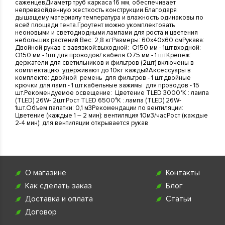
саженцевДиаметр труб каркаса 16 мм, обеспечивает
непревзойденную жесткость конструкции.Благодаря
дышащему материалу температура и влажность одинаковы по
всей площади тента.Гроутент можно укомплектовать
неоновыми и светодиодными лампами для роста и цветения
небольших растений.Вес: 2,8 кгРазмеры: 60х40х60 смРукава:
Двойной рукав с завязкой:выходной: O150 мм - 1шт.входной:
O150 мм - 1шт.для проводов/ кабеля O75 мм - 1 штКрепеж:
держатели для светильников и фильтров (2шт) включены в
комплектацию, удерживают до 10кг каждыйАксессуары в
комплекте: двойной ремень для фильтров - 1 шт.двойные
крючки для ламп - 1 шт.кабельные зажимы для проводов - 15
шт.Рекомендуемое освещение: Цветение TLED 3000°K : лампа
(TLED) 26W- 2шт.Рост TLED 6500°K : лампа (TLED) 26W-
1шт.Объем палатки: 0,1 м3Рекомендации по вентиляции:
Цветение (каждые 1 – 2 мин): вентиляция 10м3/часРост (каждые
2-4 мин): для вентиляции открывается рукав
О магазине
Контакты
Как сделать заказ
Блог
Доставка и оплата
Статьи
Договор