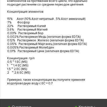
компонентов на протяжении всего цикла, что идеально
подходит растениям со средним периодом цветения.
Концентрация элементов
15% Азот (10% Азот нитратный , 5% Азот аммиачный)
7% Фосфор
22% Растворимый Калий
3,6% Растворимый Магний
0,03% Растворимый Бор
0,002% Растворимая Медь (хелатная форма EDTA)
0.12% Растворимое Железо (хелатная форма EDTA)
0,05% Растворимый Марганец (хелатная форма EDTA)
0,005% Растворимый Молибден
0,01% Растворимый Цинк (хелатная форма EDTA)
Концентрация гр/л
0,5 ~ 1 ЕС (MS)
1 ~ 1,4 ЕС (MS)
1,5 ~ 2 ЕС (MS)
2 ~ 2,6 ЕС (MS)
Примерно, такие концентрации вы получите применяя
водопроводную воду с EC = 0,7