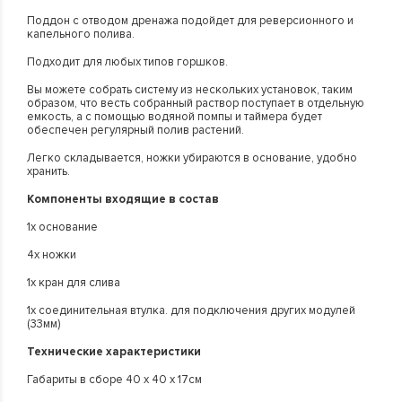
Поддон с отводом дренажа подойдет для реверсионного и
капельного полива.
Подходит для любых типов горшков.
Вы можете собрать систему из нескольких установок, таким
образом, что весть собранный раствор поступает в отдельную
емкость, а с помощью водяной помпы и таймера будет
обеспечен регулярный полив растений.
Легко складывается, ножки убираются в основание, удобно
хранить.
Компоненты входящие в состав
1х основание
4х ножки
1х кран для слива
1х соединительная втулка. для подключения других модулей
(33мм)
Технические характеристики
Габариты в сборе 40 х 40 х 17см