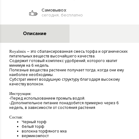
Самовывоз:
сегодня, бесплатно
Описание
Royalmix
– это сбалансированная смесь торфа и органических
питательных веществ высочайшего качества.
Содержит готовый комплекс удобрений, которого хватит
минимум на 6 недель.
Полезные вещества растение получает тогда, когда они ему
наиболее необходимы.
Субстрат имеет воздушную структуру благодаря высокому
качеству волокон.
Инструкция:
-Перед использованием промыть водой.
-Дополнительное питание понадобится примерно через 6
недель, в зависимости от состояния растения
Состав:
Черный торф
белый торф
волокна торфяного мха
вермикомпост