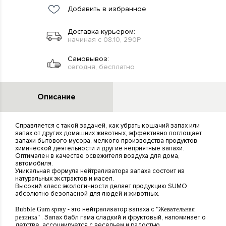
Добавить в избранное
Доставка курьером:
начиная с 08.10, 290Р
Самовывоз:
сегодня, бесплатно
Описание
Справляется с такой задачей, как убрать кошачий запах или
запах от других домашних животных, эффективно поглощает
запахи бытового мусора, мелкого производства продуктов
химической деятельности и другие неприятные запахи.
Оптимален в качестве освежителя воздуха для дома,
автомобиля.
Уникальная формула нейтрализатора запаха состоит из
натуральных экстрактов и масел.
Высокий класс экологичности делает продукцию SUMO
абсолютно безопасной для людей и животных.
Bubble Gum spray
- это нейтрализатор запаха с
"Жевательная
резинка"
. Запах бабл гама сладкий и фруктовый, напоминает о
детстве, ассоциируется с весельем и радостью.