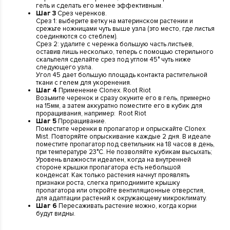
гель и сделать его менее эффективным.
Шаг 3
Срез черенков.
Срез 1: выберите ветку на материнском растении и
срежьте ножницами чуть выше узла (это место, где листья
соединяются со стеблем).
Срез 2: удалите с черенка большую часть листьев,
оставив лишь несколько, теперь с помощью стерильного
скальпеля сделайте срез под углом 45° чуть ниже
следующего узла.
Угол 45 дает большую площадь контакта растительной
ткани с гелем для укоренения.
Шаг 4
Применение Clonex. Root Riot
Возьмите черенок и сразу окуните его в гель, примерно
на 15мм, а затем аккуратно поместите его в кубик для
проращивания, например: Root Riot
Шаг 5
Проращивание.
Поместите черенки в пропагатор и опрыскайте Clonex
Mist. Повторяйте опрыскивание каждые 2 дня. В идеале
поместите пропагатор под светильник на 18 часов в день,
при температуре 23°C. Не позволяйте кубикам высыхать;
Уровень влажности идеален, когда на внутренней
стороне крышки пропагатора есть небольшой
конденсат. Как только растения начнут проявлять
признаки роста, слегка приподнимите крышку
пропагатора или откройте вентиляционные отверстия,
для адаптации растений к окружающему микроклимату.
Шаг 6
Пересаживать растение можно, когда корни
будут видны.