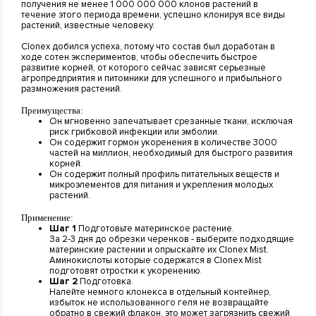
получения не менее 1 000 000 000 клонов растений в
течение этого периода времени, успешно клонируя все виды
растений, известные человеку.
Clonex добился успеха, потому что состав был доработан в
ходе сотен экспериментов, чтобы обеспечить быстрое
развитие корней, от которого сейчас зависят серьезные
агропредприятия и питомники для успешного и прибыльного
размножения растений.
Преимущества:
Он мгновенно запечатывает срезанные ткани, исключая
риск грибковой инфекции или эмболии.
Он содержит гормон укоренения в количестве 3000
частей на миллион, необходимый для быстрого развития
корней.
Он содержит полный профиль питательных веществ и
микроэлементов для питания и укрепления молодых
растений.
Применение:
Шаг 1
Подготовьте материнское растение.
За 2-3 дня до обрезки черенков - выберите подходящие
материнские растении и опрыскайте их Clonex Mist.
Аминокислоты которые содержатся в Clonex Mist
подготовят отростки к укоренению.
Шаг 2
Подготовка.
Налейте немного клонекса в отдельный контейнер,
избыток не использованного геля не возвращайте
обратно в свежий флакон, это может загрязнить свежий