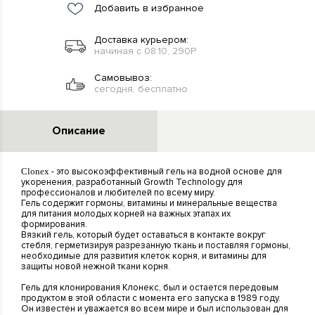
Добавить в избранное
Доставка курьером:
начиная с 08.10, 290Р
Самовывоз:
сегодня, бесплатно
Описание
Clonex
- это высокоэффективный гель на водной основе для
укоренения, разработанный Growth Technology для
профессионалов и любителей по всему миру.
Гель содержит гормоны, витамины и минеральные вещества
для питания молодых корней на важных этапах их
формирования.
Вязкий гель, который будет оставаться в контакте вокруг
стебля, герметизируя разрезанную ткань и поставляя гормоны,
необходимые для развития клеток корня, и витамины для
защиты новой нежной ткани корня.
Гель для клонирования Клонекс, был и остается передовым
продуктом в этой области с момента его запуска в 1989 году.
Он известен и уважается во всем мире и был использован для