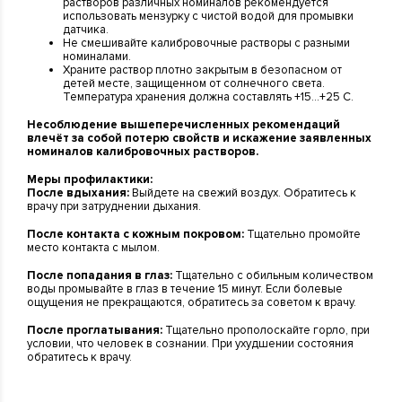
растворов различных номиналов рекомендуется
использовать мензурку с чистой водой для промывки
датчика.
Не смешивайте калибровочные растворы с разными
номиналами.
Храните раствор плотно закрытым в безопасном от
детей месте, защищенном от солнечного света.
Температура хранения должна составлять +15...+25 C.
Несоблюдение вышеперечисленных рекомендаций
влечёт за собой потерю свойств и искажение заявленных
номиналов калибровочных растворов.
Меры профилактики:
После вдыхания:
Выйдете на свежий воздух. Обратитесь к
врачу при затруднении дыхания.
После контакта с кожным покровом:
Тщательно промойте
место контакта с мылом.
После попадания в глаз:
Тщательно с обильным количеством
воды промывайте в глаз в течение 15 минут. Если болевые
ощущения не прекращаются, обратитесь за советом к врачу.
После проглатывания:
Тщательно прополоскайте горло, при
условии, что человек в сознании. При ухудшении состояния
обратитесь к врачу.