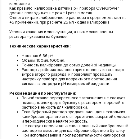
измерения.
Как правило, калибровка датчика pH прибора OverGrower
должна проводиться не реже 1 раза в месяц.
Одного литра калибровочного раствора в среднем хватает на
45 применений, при расчете 25 мл - одна калибровка.
Условия хранения и эксплуатации, а также эквиваленты
раствора - указаны на бутылке.
Технические характеристики:
Номинал 6.86 pH
Объём: 100мл, 1000мл.
Точность калибровки до сотых долей pH-единицы.
Растворы рабочих эталонов приготовлены из стандарт-
титров второго разряда, и позволяют проводить
настройку прибора для корректного соотношения
сигнала электрода и pH измеряемой жидкости.
Рекомендации по эксплуатации:
Во избежание перекрестного загрязнения не следует
помещать электрод в бутылку с раствором - перелейте
раствор в емкость для калибровки.
Если буферный раствор предназначен для нескольких
калибровок, храните его в герметично закрытой емкости
и периодически меняйте жидкость.
Не следует переливать использованный калибровочный
раствор из емкости для калибровки обратно в бутылку.
При использовании в последовательности калибровки