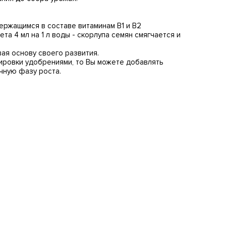
ержащимся в составе витаминам B1 и B2
 4 мл на 1 л воды - скорлупа семян смягчается и
ая основу своего развития.
зировки удобрениями, то Вы можете добавлять
чную фазу роста.