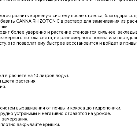
могая развить корневую систему после стресса, благодаря сод
авить CANNA RHIZOTONIC в раствор для замачивания из расчета
чки.
одит более уверенно и растение становится сильнее, закладыв
резмерного потока света, не равномерного полива или передо
сту, это позволит ему быстрее восстановится и войдет в привы
л в расчёте на 10 литров воды).
 цвета растения.
ия.
систем выращивания от почвы и кокоса до гидропоники.
рудно устранимы и негативно отразятся на урожае.
т замерзания.
 плотно закрывайте крышки.