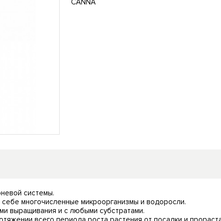
СANNA
рневой системы.
в себе многочисленные микроорганизмы и водоросли.
ми выращивания и с любыми субстратами.
тяжении всего периода роста растения от посадки и прораста