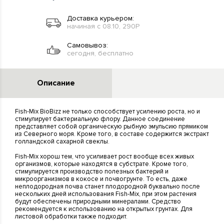
Доставка курьером:
начиная с 08.10, 290Р
Самовывоз:
сегодня, бесплатно
Описание
Fish-Mix BioBizz не только способствует усилению роста, но и
стимулирует бактериальную флору. Данное соединение
представляет собой органическую рыбную эмульсию прямиком
из Северного моря. Кроме того, в составе содержится экстракт
голландской сахарной свеклы.
Fish-Mix хорош тем, что усиливает рост вообще всех живых
организмов, которые находятся в субстрате. Кроме того,
стимулируется производство полезных бактерий и
микроорганизмов в кокосе и почвогрунте. То есть, даже
неплодородная почва станет плодородной буквально после
нескольких дней использования Fish-Mix, при этом растения
будут обеспечены природными минералами. Средство
рекомендуется к использованию на открытых грунтах. Для
листовой обработки также подходит.