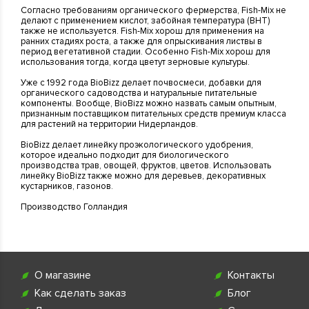
Согласно требованиям органического фермерства, Fish-Mix не
делают с применением кислот, забойная температура (ВНТ)
также не используется. Fish-Mix хорош для применения на
ранних стадиях роста, а также для опрыскивания листвы в
период вегетативной стадии. Особенно Fish-Mix хорош для
использования тогда, когда цветут зерновые культуры.
Уже с 1992 года BioBizz делает почвосмеси, добавки для
органического садоводства и натуральные питательные
компоненты. Вообще, BioBizz можно назвать самым опытным,
признанным поставщиком питательных средств премиум класса
для растений на территории Нидерландов.
BioBizz делает линейку проэкологического удобрения,
которое идеально подходит для биологического
производства трав, овощей, фруктов, цветов. Использовать
линейку BioBizz также можно для деревьев, декоративных
кустарников, газонов.
Производство Голландия
О магазине
Контакты
Как сделать заказ
Блог