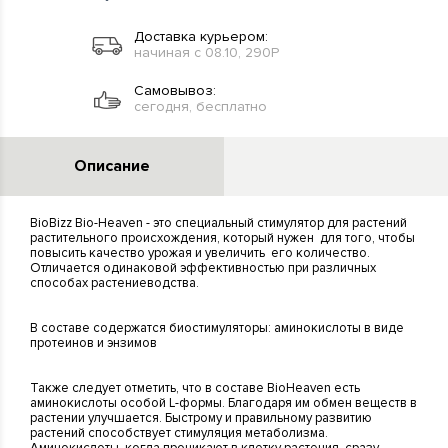
Доставка курьером:
начиная с 08.10, 290Р
Самовывоз:
сегодня, бесплатно
Описание
BioBizz Bio-Heaven - это специальный стимулятор для растений
растительного происхождения, который нужен для того, чтобы
повысить качество урожая и увеличить его количество.
Отличается одинаковой эффективностью при различных
способах растениеводства.
В составе содержатся биостимуляторы: аминокислоты в виде
протеинов и энзимов
Также следует отметить, что в составе BioHeaven есть
аминокислоты особой L-формы. Благодаря им обмен веществ в
растении улучшается. Быстрому и правильному развитию
растений способствует стимуляция метаболизма.
Аминокислоты, когда проникают в клетку растения, сразу