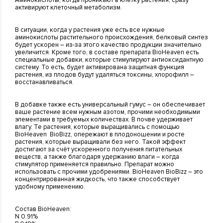
активируют клеточный метаболизм.
В ситуации, когда у растения уже есть все нужные
аминокислоты растительного происхождения, белковый синтез
будет ускорен – из-за этого качество продукции значительно
увеличится. Кроме того, в составе препарата BioHeaven есть
специальные добавки, которые стимулируют антиоксидантную
систему. То есть, будет активирована защитная функция
растения, из плодов будут удаляться токсины, хлорофилл –
восстанавливаться.
В добавке также есть универсальный гумус – он обеспечивает
ваше растение всем нужным азотом, прочими необходимыми
элементами в требуемых количествах. В почве удерживает
влагу. Те растения, которые выращивались с помощью
BioHeaven BioBizz, опережают в плодоношении и росте
растения, которые выращивали без него. Такой эффект
достигают за счёт ускоренного получения питательных
веществ, а также благодаря удержанию влаги – когда
стимулятор применяется правильно. Препарат можно
использовать с прочими удобрениями. BioHeaven BioBizz – это
концентрированная жидкость, что также способствует
удобному применению.
Состав BioHeaven:
N 0.91%