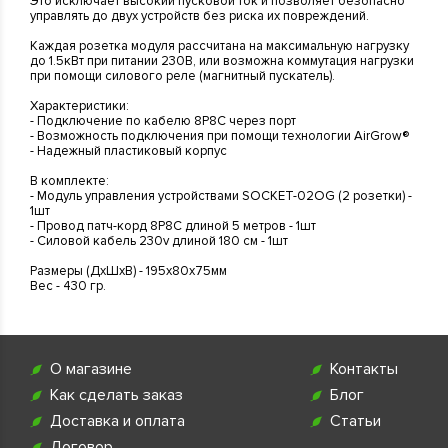
Это исключает высокий пусковой ток и позволяет безопасно
управлять до двух устройств без риска их повреждений.
Каждая розетка модуля рассчитана на максимальную нагрузку
до 1.5кВт при питании 230В, или возможна коммутация нагрузки
при помощи силового реле (магнитный пускатель).
Характеристики:
- Подключение по кабелю 8P8С через порт
- Возможность подключения при помощи технологии AirGrow®
- Надежный пластиковый корпус
В комплекте:
- Модуль управления устройствами SOCKET-02OG (2 розетки) -
1шт
- Провод патч-корд 8P8C длиной 5 метров - 1шт
- Силовой кабель 230v длиной 180 см - 1шт
Размеры (ДхШхВ) - 195х80х75мм
Вес - 430 гр.
О магазине
Контакты
Как сделать заказ
Блог
Доставка и оплата
Статьи
Договор