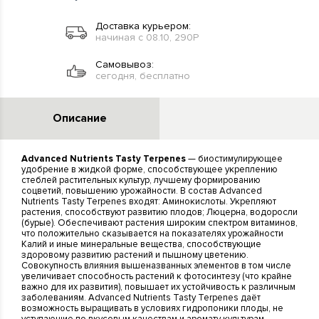
Доставка курьером:
начиная с 08.10, 290Р
Самовывоз:
сегодня, бесплатно
Описание
Advanced Nutrients Tasty Terpenes
— биостимулирующее
удобрение в жидкой форме, способствующее укреплению
стеблей растительных культур, лучшему формированию
соцветий, повышению урожайности. В состав Advanced
Nutrients Tasty Terpenes входят: Аминокислоты. Укрепляют
растения, способствуют развитию плодов; Люцерна, водоросли
(бурые). Обеспечивают растения широким спектром витаминов,
что положительно сказывается на показателях урожайности
Калий и иные минеральные вещества, способствующие
здоровому развитию растений и пышному цветению.
Совокупность влияния вышеназванных элементов в том числе
увеличивает способность растений к фотосинтезу (что крайне
важно для их развития), повышает их устойчивость к различным
заболеваниям. Advanced Nutrients Tasty Terpenes даёт
возможность выращивать в условиях гидропоники плоды, не
уступающие по вкусовым качествам и аромату культурам,