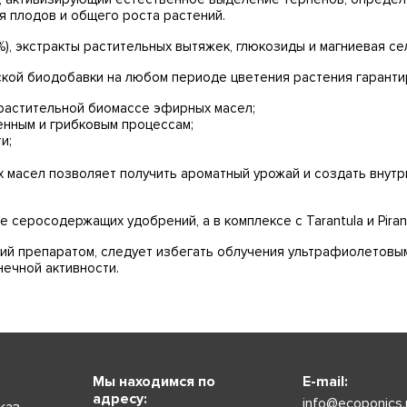
 плодов и общего роста растений.
%), экстракты растительных вытяжек, глюкозиды и магниевая се
кой биодобавки на любом периоде цветения растения гаранти
 растительной биомассе эфирных масел;
нным и грибковым процессам;
и;
 масел позволяет получить ароматный урожай и создать внутр
серосодержащих удобрений, а в комплексе с Tarantula и Pira
ий препаратом, следует избегать облучения ультрафиолетовым
нечной активности.
Мы находимся по
E-mail:
адресу:
info@ecoponics.