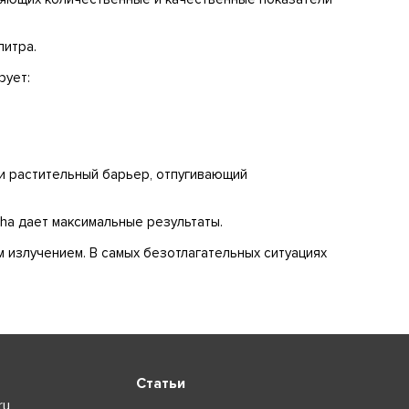
литра.
рует:
и растительный барьер, отпугивающий
nha дает максимальные результаты.
 излучением. В самых безотлагательных ситуациях
Статьи
ru