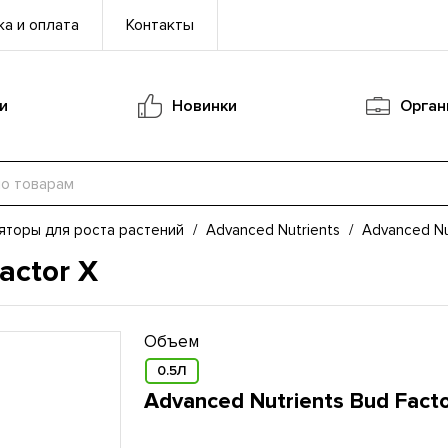
а и оплата
Контакты
и
Новинки
Орган
яторы для роста растений
/
Advanced Nutrients
/
Advanced Nu
actor X
Объем
0.5Л
Advanced Nutrients Bud Fact