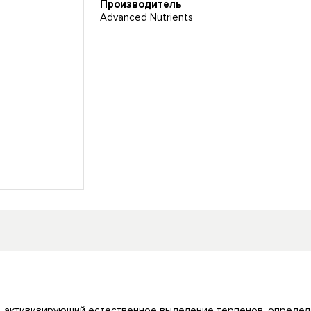
Производитель
Advanced Nutrients
, активизирующий естественное выделение терпенов, опреде