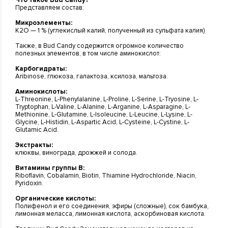
Представляем состав:
Микроэлементы:
K2O — 1 % (углекислый калий, полученный из сульфата калия)
Также, в Bud Candy содержится огромное количество
полезных элементов, в том числе аминокислот:
Карбогидраты:
Aribinose, глюкоза, галактоза, ксилоза, мальтоза.
Аминокислоты:
L-Threonine, L-Phenylalanine, L-Proline, L-Serine, L-Tryosine, L-
Tryptophan, L-Valine, L-Alanine, L-Arganine, L-Asparagine, L-
Methionine, L-Glutamine, L-Isoleucine, L-Leucine, L-Lysine, L-
Glycine, L-Histidin, L-Aspartic Acid, L-Cysteine, L-Cystine, L-
Glutamic Acid.
Экстракты:
клюквы, винограда, дрожжей и солода.
Витамины группы B:
Riboflavin, Cobalamin, Biotin, Thiamine Hydrochloride, Niacin,
Pyridoxin.
Органические кислоты:
Полифенол и его соединения, эфиры (сложные), сок бамбука,
лимонная меласса, лимонная кислота, аскорбиновая кислота.