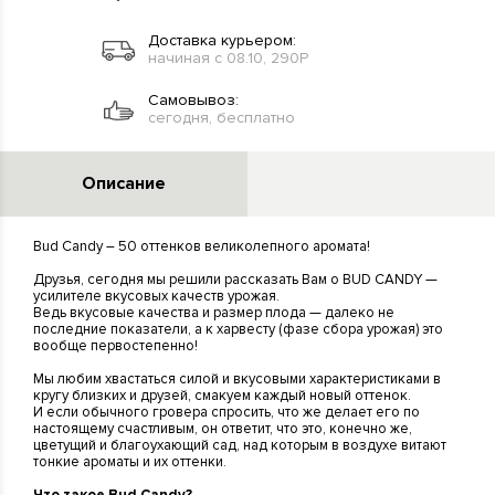
Доставка курьером:
начиная с 08.10, 290Р
Самовывоз:
сегодня, бесплатно
Описание
Bud Candy – 50 оттенков великолепного аромата!
Друзья, сегодня мы решили рассказать Вам о BUD CANDY —
усилителе вкусовых качеств урожая.
Ведь вкусовые качества и размер плода — далеко не
последние показатели, а к харвесту (фазе сбора урожая) это
вообще первостепенно!
Мы любим хвастаться силой и вкусовыми характеристиками в
кругу близких и друзей, смакуем каждый новый оттенок.
И если обычного гровера спросить, что же делает его по
настоящему счастливым, он ответит, что это, конечно же,
цветущий и благоухающий сад, над которым в воздухе витают
тонкие ароматы и их оттенки.
Что такое Bud Candy?