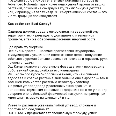
Традиции Bud Candy Замечательная команда мастеров из
Advanced Nutrients гарантирует олдскульный аромат от ваших
растений, похожий на сахарную вату, так любимую в детстве
или, к примеру, на запах меда. 100% органический состав — это
и есть традиции производителя.
Как работает Bud Candy?
Садовод должен создать микроклимат, на вверенной ему
территории, если речь идет о домашнем или тепличном
гровинге, а так же обеспечить растения энергией роста.
Где брать эту энергию?
Все очень просто — наличие прогрессивных удобрений,
стимуляторов и усилителей сделают свое дело и получение
обильного урожая больше зависит от подхода и «прямоты рук»,
нежели от удачи.
Буд Канди позволяет растению в фазу цветения производить
собственный сахар, снабжая его углеводами.
Из школьного курса биологии мы знаем, что чем сильнее,
здоровее и крепче растение, чем больше оно выросло — тем в
большем количестве растению необходим углевод.
Дефицит углеводорода у растения можно сравнить с
человеком, теряющим сознание от дефицита того же углевода,
во время очень большой физической нагрузки, например при
жиме штанги, рывке на финишной и т. д.
Умеет ли растение усваивать любой углевод, сложные и
простые его соединения?
BUD CANDY предоставляет специальную формулу, успех