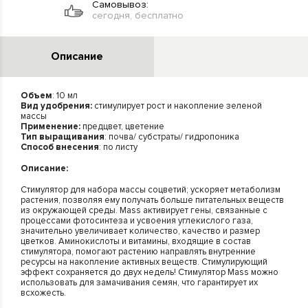
Самовывоз:
сегодня, бесплатно
Описание
Объем
: 10 мл
Вид удобрения:
стимулирует рост и накопление зеленой
массы
Применение:
предцвет, цветение
Тип выращивания
: почва/ субстраты/ гидропоника
Способ внесения
: по листу
Описание:
Стимулятор для набора массы соцветий; ускоряет метаболизм
растения, позволяя ему получать больше питательных веществ
из окружающей среды. Mass активирует гены, связанные с
процессами фотосинтеза и усвоения углекислого газа,
значительно увеличивает количество, качество и размер
цветков. Аминокислоты и витамины, входящие в состав
стимулятора, помогают растению направлять внутренние
ресурсы на накопление активных веществ. Стимулирующий
эффект сохраняется до двух недель! Стимулятор Mass можно
использовать для замачивания семян, что гарантирует их
всхожесть.