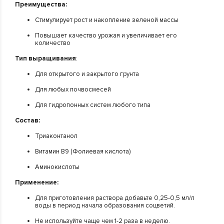
Преимущества:
Стимулирует рост и накопление зеленой массы
Повышает качество урожая и увеличивает его
количество
Тип выращивания
:
Для открытого и закрытого грунта
Для любых почвосмесей
Для гидропонных систем любого типа
Состав:
Триаконтанол
Витамин В9 (Фолиевая кислота)
Аминокислоты
Применение:
Для приготовления раствора добавьте 0,25-0,5 мл/л
воды в период начала образования соцветий.
Не используйте чаще чем 1-2 раза в неделю.